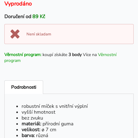
Vyprodáno
Doručení od
89 Kč
Není skladam
Věrnostní program:
koupí získáte
3 body
Více na
Věrnostní
program
Podrobnosti
robustní míček s vnitřní výplní
vyšší hmotnost
bez zvuku
materiál:
přírodní guma
velikost:
ø 7 cm
barva:
různá