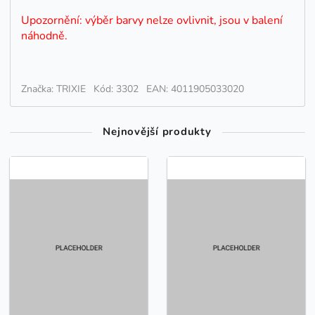
Upozornění: výběr barvy nelze ovlivnit, jsou v balení
náhodně.
Značka: TRIXIE
Kód: 3302
EAN: 4011905033020
Nejnovější produkty