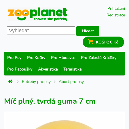
Přihlášení
Registrace
Hledat
KOŠÍK:
0 Kč
Pro Psy
Pro Kočky
Pro Hlodavce
Pro Zakrslé Králíčky
Pro Papoušky
Akvaristika
Teraristika
Potřeby pro psy
Aport pro psy
Míč plný, tvrdá guma 7 cm