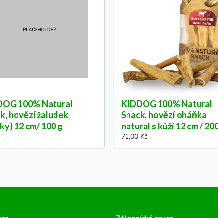
DOG 100% Natural
KIDDOG 100% Natural
k, hovězí žaludek
Snack, hovězí oháňka
ťky) 12 cm/ 100 g
natural s kůží 12 cm / 20
71,00 Kč
ace
Zákaznícká sekce