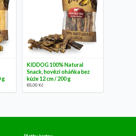
KIDDOG 100% Natural
Snack, hovězí oháňka bez
0 g
kůže 12 cm / 200 g
65,00 Kč
Platby kartou