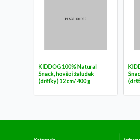
KIDDOG 100% Natural
KID
Snack, hovězí žaludek
Snac
(dršťky) 12 cm/ 400 g
(drš
Kategorie
Inform