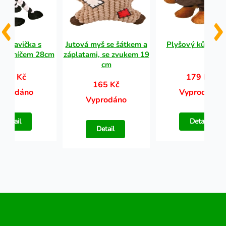
fa/kravička s
Jutová myš se šátkem a
Plyšový kůň 32 
vým míčem 28cm
záplatami, se zvukem 19
cm
201 Kč
179 Kč
165 Kč
yprodáno
Vyprodáno
Vyprodáno
Detail
Detail
Detail