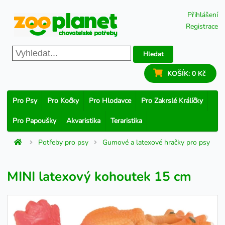
Přihlášení
Registrace
Hledat
KOŠÍK:
0 Kč
Pro Psy
Pro Kočky
Pro Hlodavce
Pro Zakrslé Králíčky
Pro Papoušky
Akvaristika
Teraristika
Potřeby pro psy
Gumové a latexové hračky pro psy
MINI latexový kohoutek 15 cm