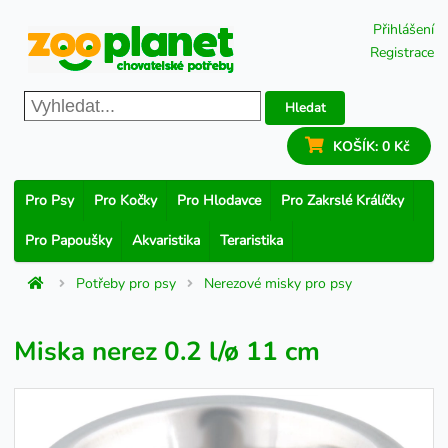
Přihlášení
Registrace
Hledat
KOŠÍK:
0 Kč
Pro Psy
Pro Kočky
Pro Hlodavce
Pro Zakrslé Králíčky
Pro Papoušky
Akvaristika
Teraristika
Potřeby pro psy
Nerezové misky pro psy
Miska nerez 0.2 l/ø 11 cm