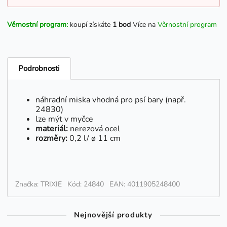
Věrnostní program:
koupí získáte
1 bod
Více na
Věrnostní program
Podrobnosti
náhradní miska vhodná pro psí bary (např.
24830)
lze mýt v myčce
materiál:
nerezová ocel
rozměry:
0,2 l/ ø 11 cm
Značka: TRIXIE
Kód: 24840
EAN: 4011905248400
Nejnovější produkty