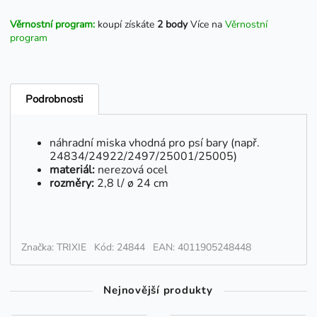
Věrnostní program:
koupí získáte
2 body
Více na
Věrnostní
program
Podrobnosti
náhradní miska vhodná pro psí bary (např.
24834/24922/2497/25001/25005)
materiál:
nerezová ocel
rozměry:
2,8 l/ ø 24 cm
Značka: TRIXIE
Kód: 24844
EAN: 4011905248448
Nejnovější produkty