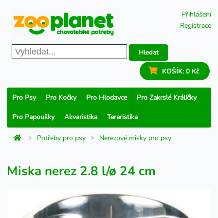
Přihlášení
Registrace
Hledat
KOŠÍK:
0 Kč
Pro Psy
Pro Kočky
Pro Hlodavce
Pro Zakrslé Králíčky
Pro Papoušky
Akvaristika
Teraristika
Potřeby pro psy
Nerezové misky pro psy
Miska nerez 2.8 l/ø 24 cm