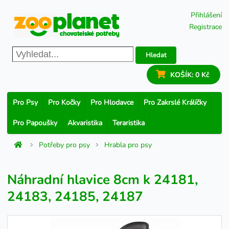
Přihlášení
Registrace
Hledat
KOŠÍK:
0 Kč
Pro Psy
Pro Kočky
Pro Hlodavce
Pro Zakrslé Králíčky
Pro Papoušky
Akvaristika
Teraristika
Potřeby pro psy
Hrabla pro psy
Náhradní hlavice 8cm k 24181,
24183, 24185, 24187