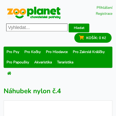
Přihlášení
Registrace
Hledat
KOŠÍK:
0 Kč
Pro Psy
Pro Kočky
Pro Hlodavce
Pro Zakrslé Králíčky
Pro Papoušky
Akvaristika
Teraristika
Náhubek nylon č.4