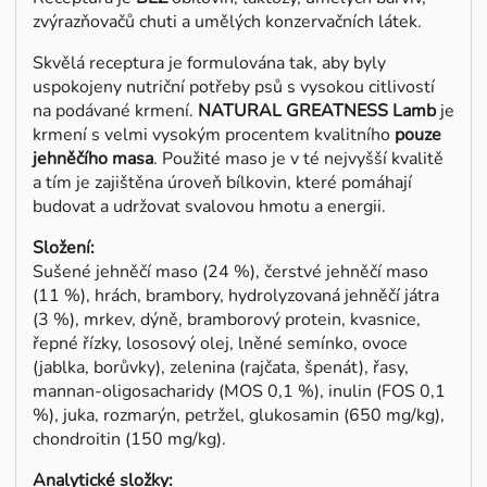
zvýrazňovačů chuti a umělých konzervačních látek.
Skvělá receptura je formulována tak, aby byly
uspokojeny nutriční potřeby psů s vysokou citlivostí
na podávané krmení.
NATURAL GREATNESS Lamb
je
krmení s velmi vysokým procentem kvalitního
pouze
jehněčího masa
. Použité maso je v té nejvyšší kvalitě
a tím je zajištěna úroveň bílkovin, které pomáhají
budovat a udržovat svalovou hmotu a energii.
Složení:
Sušené jehněčí maso (24 %), čerstvé jehněčí maso
(11 %), hrách, brambory, hydrolyzovaná jehněčí játra
(3 %), mrkev, dýně, bramborový protein, kvasnice,
řepné řízky, lososový olej, lněné semínko, ovoce
(jablka, borůvky), zelenina (rajčata, špenát), řasy,
mannan-oligosacharidy (MOS 0,1 %), inulin (FOS 0,1
%), juka, rozmarýn, petržel, glukosamin (650 mg/kg),
chondroitin (150 mg/kg).
Analytické složky: