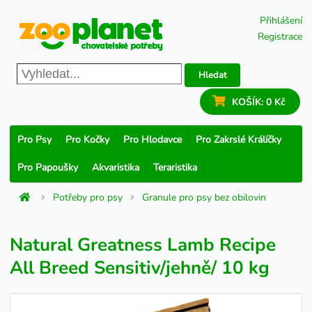
Přihlášení
Registrace
Hledat
KOŠÍK:
0 Kč
Pro Psy
Pro Kočky
Pro Hlodavce
Pro Zakrslé Králíčky
Pro Papoušky
Akvaristika
Teraristika
Potřeby pro psy
Granule pro psy bez obilovin
Natural Greatness Lamb Recipe
All Breed Sensitiv/jehně/ 10 kg