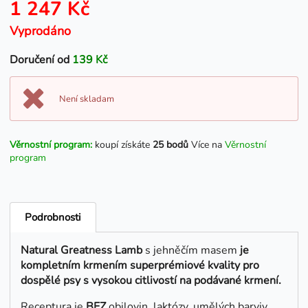
1 247 Kč
Vyprodáno
Doručení od
139 Kč
Není skladam
Věrnostní program:
koupí získáte
25 bodů
Více na
Věrnostní
program
Podrobnosti
Natural Greatness Lamb
s jehněčím masem
je
kompletním krmením superprémiové kvality pro
dospělé psy s vysokou citlivostí na podávané krmení.
Receptura je
BEZ
obilovin, laktózy, umělých barviv,