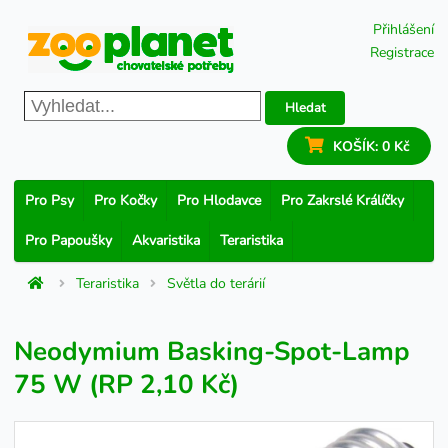
Přihlášení
Registrace
Hledat
KOŠÍK:
0 Kč
Pro Psy
Pro Kočky
Pro Hlodavce
Pro Zakrslé Králíčky
Pro Papoušky
Akvaristika
Teraristika
Teraristika
Světla do terárií
Neodymium Basking-Spot-Lamp
75 W (RP 2,10 Kč)