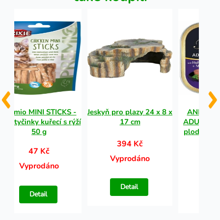
Premio MINI STICKS -
Jeskyň pro plazy 24 x 8 x
ANIMOND
mini tyčinky kuřecí s rýží
17 cm
ADULT - k
50 g
plody pro
394 Kč
47 Kč
34
Vyprodáno
Vyprodáno
Vypr
Detail
Detail
Det