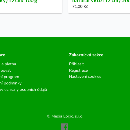
ťky) 12 cm/ 100 g
natural s kůží 12 cm / 20
71,00 Kč
ace
Zákaznícká sekce
 a platba
Přihlásit
upovat
Registrace
Nastavení cookies
ní program
ní podmínky
y ochrany osobních údajů
© Media Logic, s.r.o.