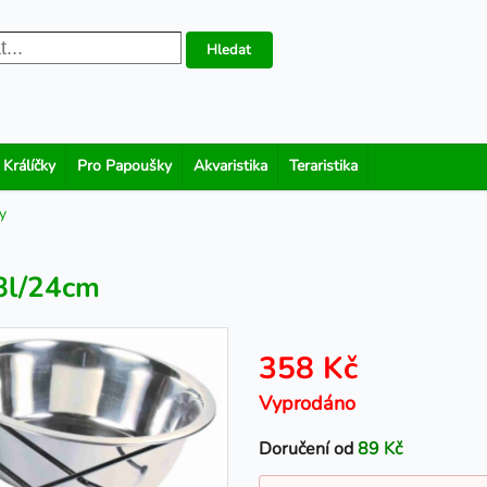
Hledat
 Králíčky
Pro Papoušky
Akvaristika
Teraristika
y
,8l/24cm
358 Kč
Vyprodáno
Doručení od
89 Kč