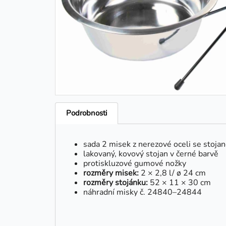
Podrobnosti
sada 2 misek z nerezové oceli se stoja
lakovaný, kovový stojan v černé barvě
protiskluzové gumové nožky
rozměry misek:
2 × 2,8 l/ ø 24 cm
rozměry stojánku:
52 × 11 × 30 cm
náhradní misky č. 24840–24844