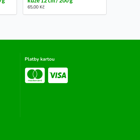
0 g
kůže 12 cm / 200 g
65,00 Kč
Platby kartou