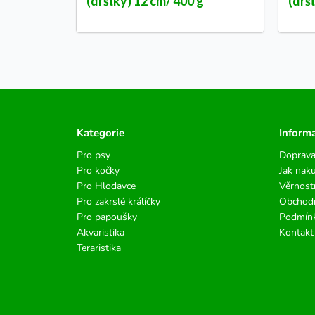
(dršťky) 12 cm/ 400 g
(drš
Kategorie
Inform
Pro psy
Doprava
Pro kočky
Jak nak
Pro Hlodavce
Věrnost
Pro zakrslé králíčky
Obchod
Pro papoušky
Podmínk
Akvaristika
Kontakt
Teraristika