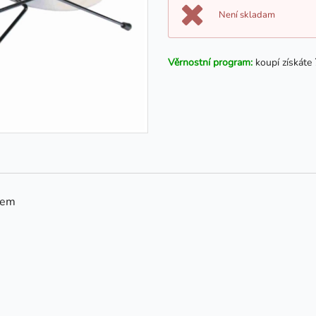
Není skladam
Věrnostní program:
koupí získáte
nem