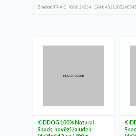
Značka: TRIXIE
Kód: 24834
EAN: 401190524834
KIDDOG 100% Natural
KID
Snack, hovězí žaludek
Snac