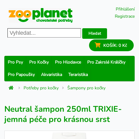
Přihlášení
Registrace
Hledat
KOŠÍK:
0 Kč
Pro Psy
Pro Kočky
Pro Hlodavce
Pro Zakrslé Králíčky
Pro Papoušky
Akvaristika
Teraristika
Potřeby pro kočky
Šampony pro kočky
Neutral šampon 250ml TRIXIE-
jemná péče pro krásnou srst