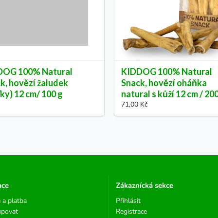
DOG 100% Natural
KIDDOG 100% Natural
k, hovězí žaludek
Snack, hovězí oháňka
ťky) 12 cm/ 100 g
natural s kůží 12 cm / 20
71,00 Kč
ace
Zákaznícká sekce
 a platba
Přihlásit
upovat
Registrace