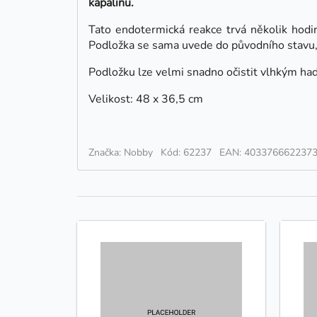
kapalinu.
Tato endotermická reakce trvá několik hodin
Podložka se sama uvede do původního stavu, j
Podložku lze velmi snadno očistit vlhkým had
Velikost: 48 x 36,5 cm
Značka: Nobby
Kód: 62237
EAN: 403376662237