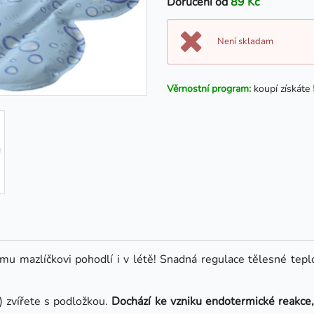
Doručení od
89 Kč
Není skladam
Věrnostní program:
koupí získáte
u mazlíčkovi pohodlí i v létě! Snadná regulace tělesné teplo
) zvířete s podložkou.
Dochází ke vzniku endotermické reakce, 