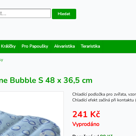
Hledat
 Králíčky
Pro Papoušky
Akvaristika
Teraristika
sy
ne Bubble S 48 x 36,5 cm
Chladící podložka pro zvířata, vz
Chladící efekt začíná při kontaktu
241 Kč
Vyprodáno