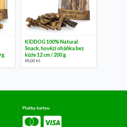
KIDDOG 100% Natural
Snack, hovězí oháňka bez
0 g
kůže 12 cm / 200 g
65,00 Kč
Platby kartou