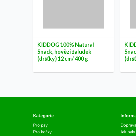
KIDDOG 100% Natural
KID
Snack, hovězí žaludek
Snac
(dršťky) 12 cm/ 400 g
(drš
Kategorie
Inform
Pro psy
Doprava
Pro kočky
Jak nak