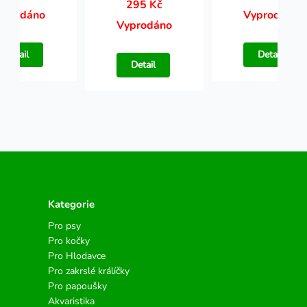
295 Kč
yprodáno
Vyprodáno
Vyprodáno
Detail
Detail
Detail
Kategorie
Pro psy
Pro kočky
Pro Hlodavce
Pro zakrslé králíčky
Pro papoušky
Akvaristika