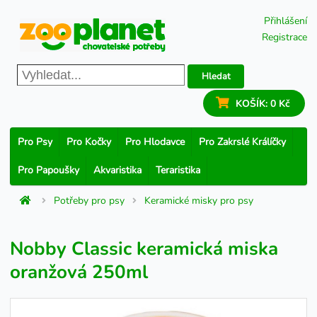
Přihlášení
Registrace
Hledat
KOŠÍK:
0 Kč
Pro Psy
Pro Kočky
Pro Hlodavce
Pro Zakrslé Králíčky
Pro Papoušky
Akvaristika
Teraristika
Potřeby pro psy
Keramické misky pro psy
Nobby Classic keramická miska
oranžová 250ml