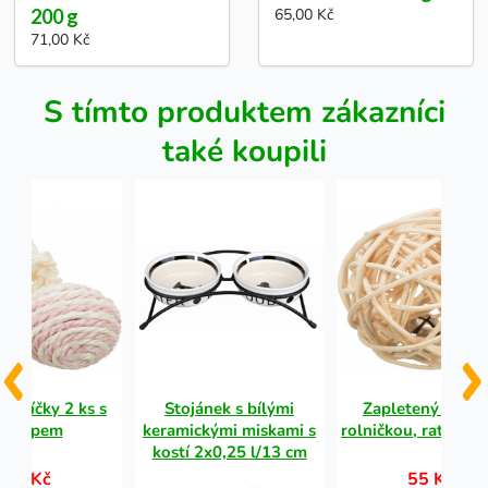
200 g
65,00 Kč
71,00 Kč
S tímto produktem zákazníci
také koupili
vé míčky 2 ks s
Stojánek s bílými
Zapletený míček
catnipem
keramickými miskami s
rolničkou, ratan, ø
kostí 2x0,25 l/13 cm
62 Kč
55 Kč