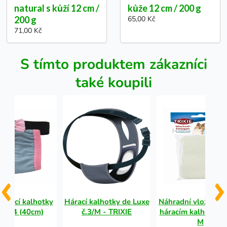
natural s kůží 12 cm /
kůže 12 cm / 200 g
200 g
65,00 Kč
71,00 Kč
S tímto produktem zákazníci
také koupili
hárací kalhotky
Hárací kalhotky de Luxe
Náhradní vložky 10
kost 4 (40cm)
č.3/M - TRIXIE
háracím kalhotkám 
M