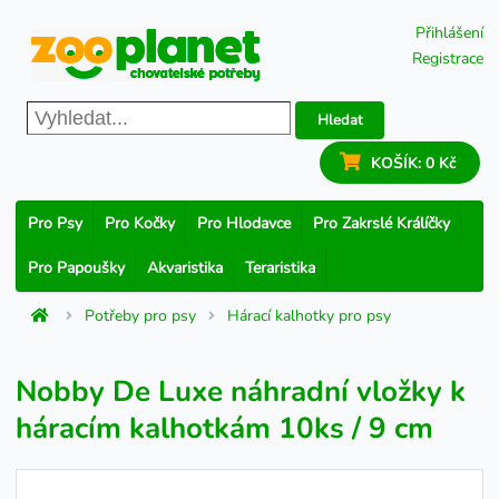
Přihlášení
Registrace
Hledat
KOŠÍK:
0 Kč
Pro Psy
Pro Kočky
Pro Hlodavce
Pro Zakrslé Králíčky
Pro Papoušky
Akvaristika
Teraristika
Potřeby pro psy
Hárací kalhotky pro psy
Nobby De Luxe náhradní vložky k
háracím kalhotkám 10ks / 9 cm