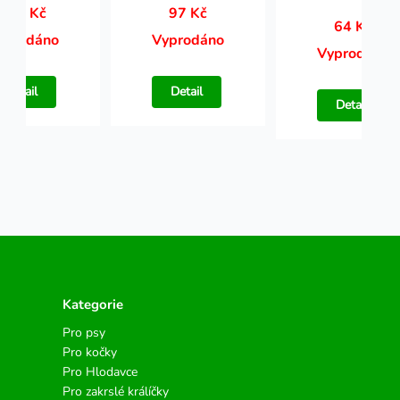
162 Kč
97 Kč
64 Kč
yprodáno
Vyprodáno
Vyprodáno
Detail
Detail
Detail
Kategorie
Pro psy
Pro kočky
Pro Hlodavce
Pro zakrslé králíčky