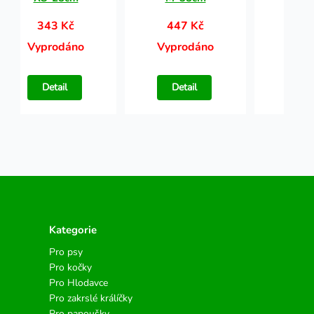
343 Kč
447 Kč
50
Vyprodáno
Vyprodáno
Vypr
Detail
Detail
Det
Kategorie
Pro psy
Pro kočky
Pro Hlodavce
Pro zakrslé králíčky
Pro papoušky