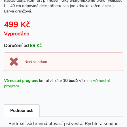
nastavitelná. Komfort při nošení díky anatomickému tvaru. Velikost
L - 40 cm odpovídá délce hřbetu psa (od krku ke kořeni ocasu).
Barva oranžová.
499 Kč
Vyprodáno
Doručení od
89 Kč
Není skladam
Věrnostní program:
koupí získáte
10 bodů
Více na
Věrnostní
program
Podrobnosti
Reflexní záchranná plovací psí vesta. Rychle a snadno