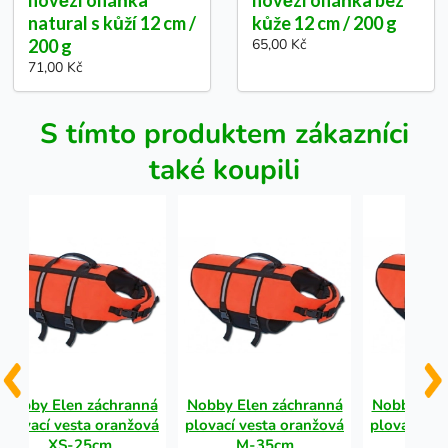
natural s kůží 12 cm /
kůže 12 cm / 200 g
200 g
65,00 Kč
71,00 Kč
S tímto produktem zákazníci
také koupili
Nobby Elen záchranná
Nobby Elen záchranná
Nobby Ele
plovací vesta oranžová
plovací vesta oranžová
plovací ve
XS-25cm
M-35cm
XL-