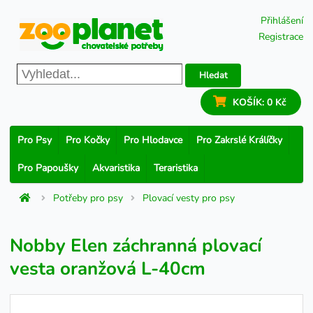
Přihlášení
Registrace
Hledat
KOŠÍK:
0 Kč
Pro Psy
Pro Kočky
Pro Hlodavce
Pro Zakrslé Králíčky
Pro Papoušky
Akvaristika
Teraristika
Potřeby pro psy
Plovací vesty pro psy
Nobby Elen záchranná plovací
vesta oranžová L-40cm