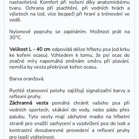
nastavitelná. Komfort při nošení díky anatomickému
tvaru. Ochrana při plachtění, při vodních hrách a
výletech na lod, více bezpečí při hraní a trénování ve
vodě.
Nylonové popruhy se zapínáním. Možnost prát na
30°C.
Velikost L - 40 cm
odpovídá délce hřbetu psa (od krku
ke kořeni ocasu). Vzhledem k tomu, že psí ocas do
značné míry napomáhá změnám směru při plavání,
neměla by vesta překrývat kořen ocasu.
Barva oranžová.
Rychlé stanovení polohy zajišťují signalizační barvy a
reflexní pruhy.
Záchranná vesta
pomáhá chránit vašeho psa při
vodních sportech, skákání do vody, nebo pádu přes
palubu. Tyto vesty mají záchytné madlo na hřbetní
straně pro snažší zachycení a vyzdvižení psa do lodi a
kontrastní dvoubarevné provedení a reflexní pruhy
pro lepší viditelnost.