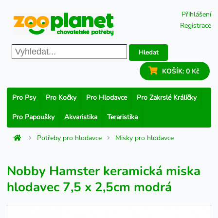
Přihlášení
Registrace
Hledat
KOŠÍK:
0 Kč
Pro Psy
Pro Kočky
Pro Hlodavce
Pro Zakrslé Králíčky
Pro Papoušky
Akvaristika
Teraristika
Potřeby pro hlodavce
Misky pro hlodavce
Nobby Hamster keramická miska
hlodavec 7,5 x 2,5cm modrá