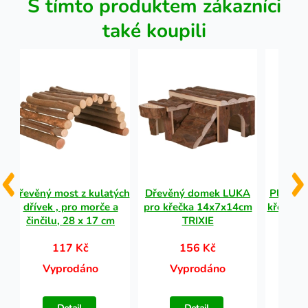
S tímto produktem zákazníci
také koupili
h
Dřevěný most z kulatých
Dřevěný domek LUKA
Plastov
dřívek , pro morče a
pro křečka 14x7x14cm
křečky, 
činčilu, 28 x 17 cm
TRIXIE
117 Kč
156 Kč
Vyprodáno
Vyprodáno
V