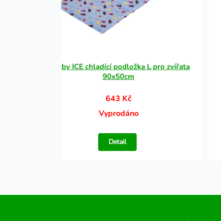
ířata
Nobby ICE chladící podložka L pro zvířata
90x50cm
643 Kč
Vyprodáno
Detail