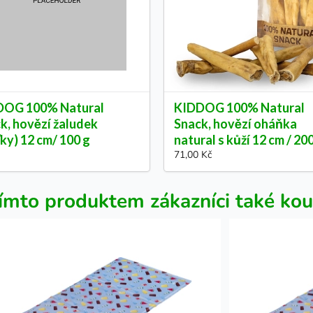
DOG 100% Natural
KIDDOG 100% Natural
k, hovězí žaludek
Snack, hovězí oháňka
ťky) 12 cm/ 100 g
natural s kůží 12 cm / 20
71,00 Kč
ímto produktem zákazníci také kou