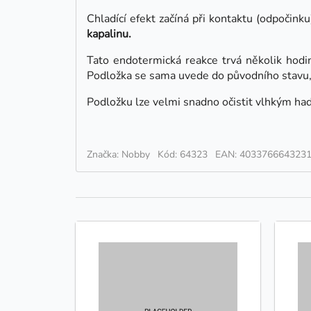
Chladící efekt začíná při kontaktu (odpočinku
kapalinu.
Tato endotermická reakce trvá několik hodin
Podložka se sama uvede do původního stavu, 
Podložku lze velmi snadno očistit vlhkým had
Značka: Nobby
Kód: 64323
EAN: 403376664323