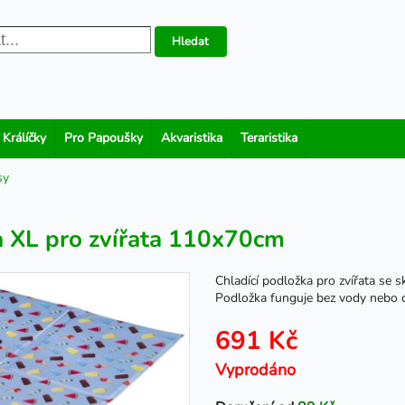
Hledat
 Králíčky
Pro Papoušky
Akvaristika
Teraristika
sy
a XL pro zvířata 110x70cm
Chladící podložka pro zvířata se
Podložka funguje bez vody nebo 
691 Kč
Vyprodáno