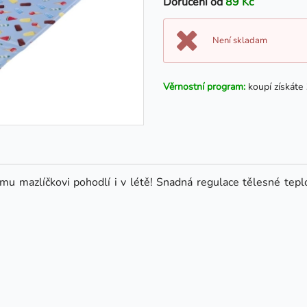
Doručení od
89 Kč
Není skladam
Věrnostní program:
koupí získáte
u mazlíčkovi pohodlí i v létě! Snadná regulace tělesné teplo