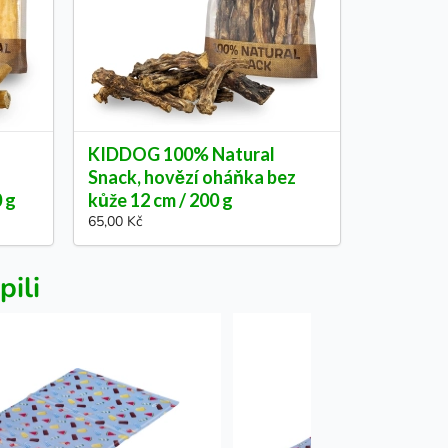
KIDDOG 100% Natural
Snack, hovězí oháňka bez
0 g
kůže 12 cm / 200 g
65,00 Kč
pili