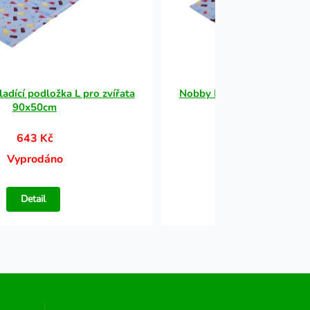
adící podložka L pro zvířata
Nobby ICE chladící podložk
90x50cm
90x50cm
643 Kč
643 Kč
Vyprodáno
Vyprodáno
Detail
Detail