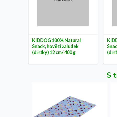
KIDDOG 100% Natural
KID
Snack, hovězí žaludek
Snac
(dršťky) 12 cm/ 400 g
(drš
S t