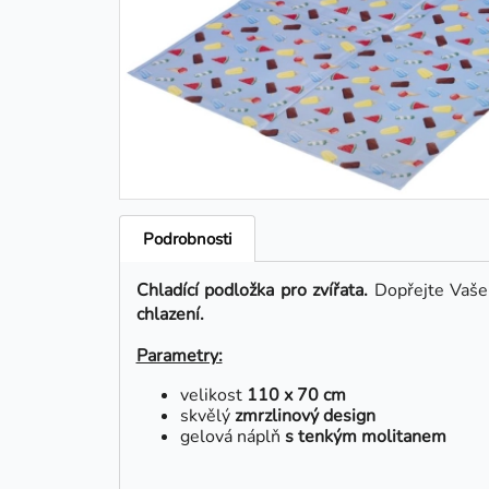
Podrobnosti
Chladící podložka
pro zvířata.
Dopřejte Vašem
chlazení.
Parametry:
velikost
110 x 70 cm
skvělý
zmrzlinový design
gelová náplň
s tenkým molitanem