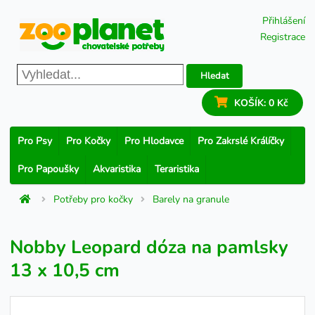
Přihlášení
Registrace
Hledat
KOŠÍK:
0 Kč
Pro Psy
Pro Kočky
Pro Hlodavce
Pro Zakrslé Králíčky
Pro Papoušky
Akvaristika
Teraristika
Potřeby pro kočky
Barely na granule
Nobby Leopard dóza na pamlsky
13 x 10,5 cm