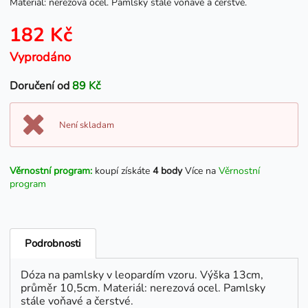
Materiál: nerezová ocel. Pamlsky stále voňavé a čerstvé.
182 Kč
Vyprodáno
Doručení od
89 Kč
Není skladam
Věrnostní program:
koupí získáte
4 body
Více na
Věrnostní
program
Podrobnosti
Dóza na pamlsky v leopardím vzoru. Výška 13cm,
průměr 10,5cm. Materiál: nerezová ocel. Pamlsky
stále voňavé a čerstvé.