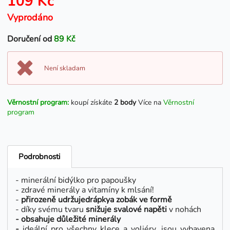
109 Kč
Vyprodáno
Doručení od
89 Kč
Není skladam
Věrnostní program:
koupí získáte
2 body
Více na
Věrnostní
program
Podrobnosti
- minerální bidýlko pro papoušky
- zdravé minerály a vitamíny k mlsání!
-
přirozeně udržuje
drápky
a zobák
ve formě
- díky svému tvaru
snižuje svalové
napěti
v nohách
- obsahuje důležité minerály
-
ideální pro všechny klece a voliéry, jsou vybavena