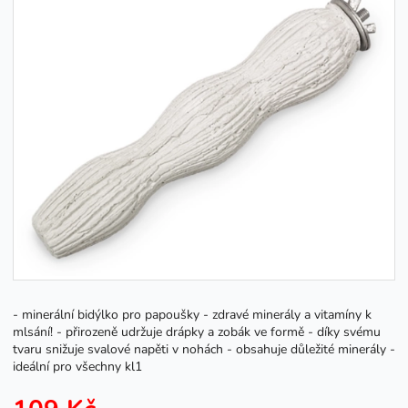
- minerální bidýlko pro papoušky - zdravé minerály a vitamíny k
mlsání! - přirozeně udržuje drápky a zobák ve formě - díky svému
tvaru snižuje svalové napěti v nohách - obsahuje důležité minerály -
ideální pro všechny kl1