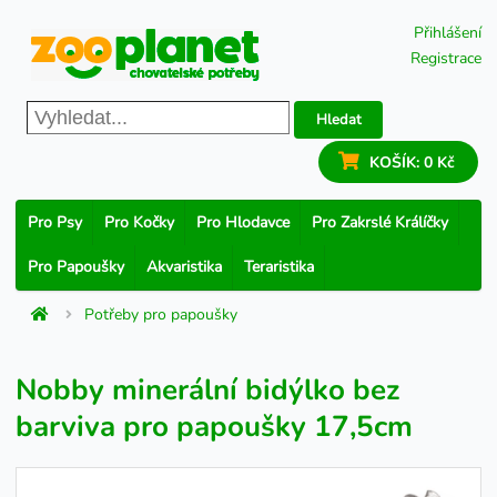
Přihlášení
Registrace
Hledat
KOŠÍK:
0 Kč
Pro Psy
Pro Kočky
Pro Hlodavce
Pro Zakrslé Králíčky
Pro Papoušky
Akvaristika
Teraristika
Potřeby pro papoušky
Nobby minerální bidýlko bez
barviva pro papoušky 17,5cm