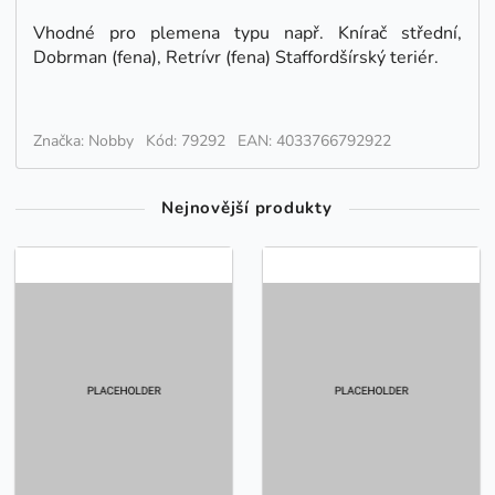
Vhodné pro plemena typu např. Knírač střední,
Dobrman (fena), Retrívr (fena) Staffordšírský teriér.
Značka: Nobby
Kód: 79292
EAN: 4033766792922
Nejnovější produkty