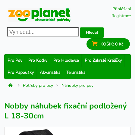
Přihlášení
Registrace
Hledat
KOŠÍK:
0 Kč
Pro Psy
Pro Kočky
Pro Hlodavce
Pro Zakrslé Králíčky
Pro Papoušky
Akvaristika
Teraristika
Potřeby pro psy
Náhubky pro psy
Nobby náhubek fixační podložený
L 18-30cm