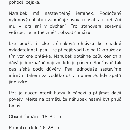
pohodlí pejska.
Náhubek má nastavitelný řemínek. Podložený
nylonový náhubek zabraňuje psovi kousat, ale nebrání
mu v pití ani v dýchání. Pro stanovení správné
velikosti je nutné změřit obvod čumáku.
Lze použít i jako tréninková ohlávka ke snadné
ovladatelnosti psa. Lze připojit vodítko na D kroužek a
tím vznikne ohlávka. Náhubek obtáhne psův čenich a
dává jednoznačně najevo, kdo je pánem. Současně tak
pes získá pocit důvěry. Psa jednoduše zastavíme
mírným tahem za vodítko už v momentě, kdy spatří
jiné zvíře.
Pes je nucen otočit hlavu k pánovi a přijímat další
povely. Mějte na paměti, že náhubek nesmí být příliš
těsný!
Obvod čumáku: 18-30 cm
Popruh na krk: 16-28 cm