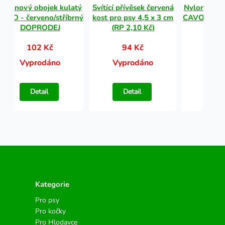
Nylonový obojek kulatý
Svítící přívěsek červená
Nylonový o
CAVO - červeno/stříbrný
kost pro psy 4,5 x 3 cm
CAVO - červ
DOPRODEJ
(RP 2,10 Kč)
DOP
102 Kč
94 Kč
10
Vyprodáno
Vyprodáno
Vypr
Detail
Detail
Det
Kategorie
Pro psy
Pro kočky
Pro Hlodavce