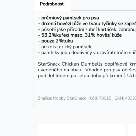
Podrobnosti
- prémiový pamlsek pro psa
- drcená hovězí lůže ve tvaru tyčinky se zap
- působí jako přírodní zubní kartáček, zabra
- 58,2%
kuřecí maso
,
31% hovězí kůže
- pouze
2%
tuku
- nízkokalorický pamlsek
- pamlsky jdou dodávány v uzavíratelném
sáč
StarSnack Chicken Dumbells doplňkové krmi
uvedeného na obalu. Vhodné pro psy od šest
pod dohledem po celou dobu při krmení. Ucho
Značka: Nobby StarSnack
Kód: 70015
EAN: 4033