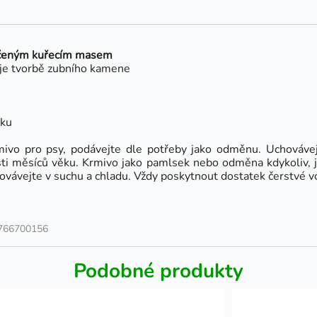
ečeným
kuřecím masem
ňuje tvorbě zubního kamene
ku
vo pro psy, podávejte dle potřeby jako odměnu. Uchovávej
i měsíců věku. Krmivo jako pamlsek nebo odměna kdykoliv, ja
vávejte v suchu a chladu. Vždy poskytnout dostatek čerstvé vo
766700156
Podobné produkty