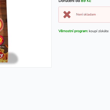
Doručení od
89 Kč
Není skladam
Věrnostní program:
koupí získáte