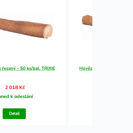
 řezaný - 50 ks/bal. TRIXIE
Hovězí penis řezaný - 50 
2 018 Kč
2 018 Kč
hned k odeslání
Ihned k odesl
Detail
Detail