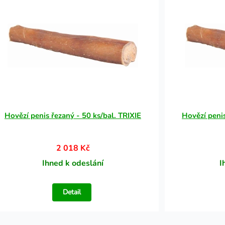
Hovězí penis řezaný - 50 ks/bal. TRIXIE
Hovězí penis
2 018 Kč
Ihned k odeslání
I
Detail