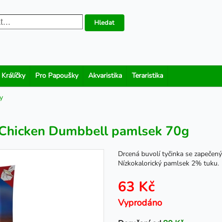
Hledat
 Králíčky
Pro Papoušky
Akvaristika
Teraristika
y
 Chicken Dumbbell pamlsek 70g
Drcená buvolí tyčinka se zapeče
Nízkokalorický pamlsek 2% tuku.
63 Kč
Vyprodáno