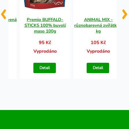
a červená
Premio BUFFALO-
ANIMAL MIX -
cm,
STICKS 100% buvolí
různobarevná zvířátka 1
s
maso 100g
kg
95 Kč
105 Kč
no
Vyprodáno
Vyprodáno
Detail
Detail