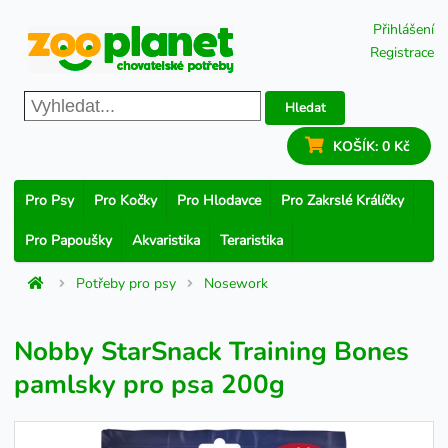
Přihlášení
Registrace
Hledat
KOŠÍK:
0 Kč
Pro Psy
Pro Kočky
Pro Hlodavce
Pro Zakrslé Králíčky
Pro Papoušky
Akvaristika
Teraristika
Potřeby pro psy
Nosework
Nobby StarSnack Training Bones
pamlsky pro psa 200g