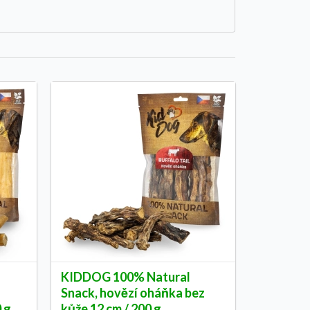
KIDDOG 100% Natural
Snack, hovězí oháňka bez
0 g
kůže 12 cm / 200 g