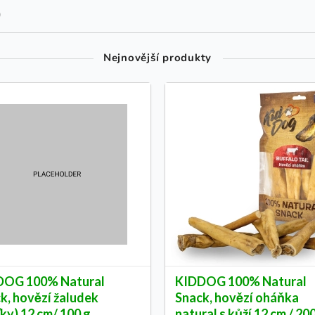
9
Nejnovější produkty
DOG 100% Natural
KIDDOG 100% Natural
k, hovězí žaludek
Snack, hovězí oháňka
ťky) 12 cm/ 100 g
natural s kůží 12 cm / 20