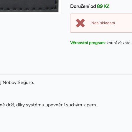
Doručení od
89 Kč
Není skladam
Věrnostní program:
koupí získáte
j Nobby Seguro.
vně drží, díky systému upevnění suchým zipem.