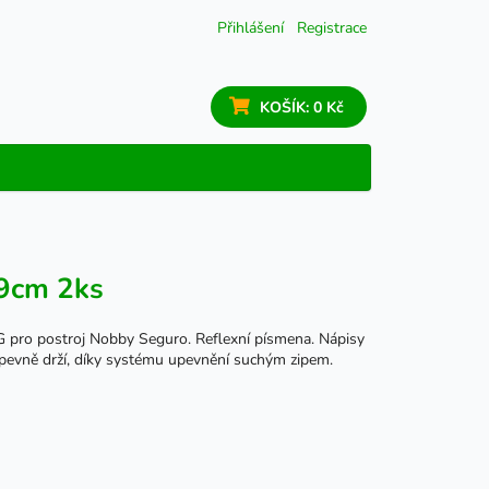
Přihlášení
Registrace
KOŠÍK:
0 Kč
x9cm 2ks
pro postroj Nobby Seguro. Reflexní písmena. Nápisy
i pevně drží, díky systému upevnění suchým zipem.