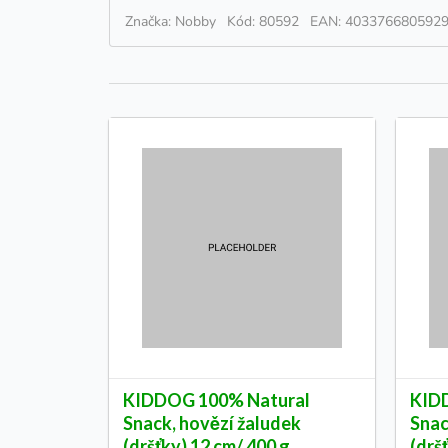
Značka: Nobby
Kód: 80592
EAN: 403376680592
KIDDOG 100% Natural
KID
Snack, hovězí žaludek
Snac
(dršťky) 12 cm/ 400 g
(drš