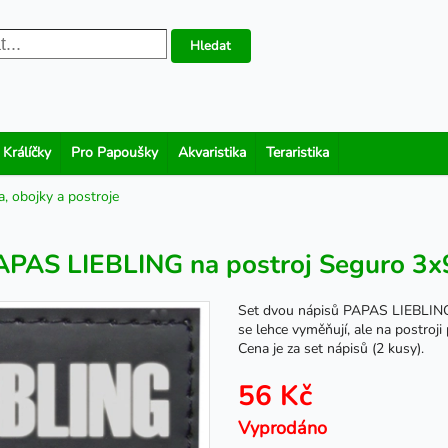
Hledat
 Králíčky
Pro Papoušky
Akvaristika
Teraristika
a, obojky a postroje
APAS LIEBLING na postroj Seguro 3
Set dvou nápisů PAPAS LIEBLING 
se lehce vyměňují, ale na postroj
Cena je za set nápisů (2 kusy).
56 Kč
Vyprodáno