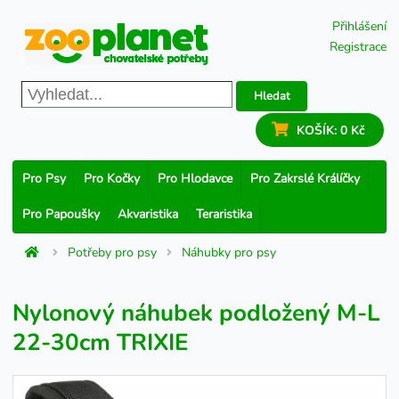
Přihlášení
Registrace
Hledat
KOŠÍK:
0 Kč
Pro Psy
Pro Kočky
Pro Hlodavce
Pro Zakrslé Králíčky
Pro Papoušky
Akvaristika
Teraristika
Potřeby pro psy
Náhubky pro psy
Nylonový náhubek podložený M-L
22-30cm TRIXIE