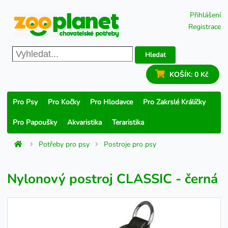
Přihlášení
Registrace
Hledat
KOŠÍK:
0 Kč
Pro Psy
Pro Kočky
Pro Hlodavce
Pro Zakrslé Králíčky
Pro Papoušky
Akvaristika
Teraristika
Potřeby pro psy
Postroje pro psy
Nylonový postroj CLASSIC - černá