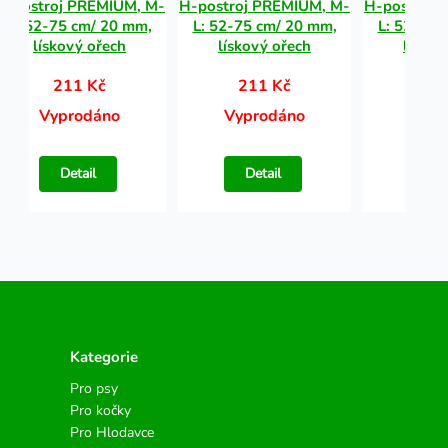
H-postroj PREMIUM, M-
H-postroj PREMIUM, M-
H-postroj 
L: 52-75 cm/ 20 mm,
L: 52-75 cm/ 20 mm,
L: 52-75 
lískový ořech
lískový ořech
lískov
211 Kč
211 Kč
21
Vyprodáno
Vyprodáno
Vypr
Detail
Detail
Det
Kategorie
Pro psy
Pro kočky
Pro Hlodavce