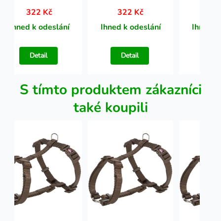
322 Kč
322 Kč
32
Ihned k odeslání
Ihned k odeslání
Ihned k
Detail
Detail
Det
S tímto produktem zákazníci
také koupili