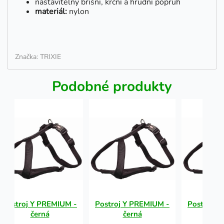
nastavitelný břišní, krční a hrudní popruh
materiál:
nylon
Značka: TRIXIE
Podobné produkty
Postroj Y PREMIUM -
Postroj Y PREMIUM -
Postroj Y
černá
černá
če