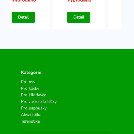
Vyprodáno
Vyprodáno
Vypr
Detail
Detail
Det
Kategorie
Pro psy
Pro kočky
Pro Hlodavce
Pro zakrslé králíčky
Pro papoušky
Akvaristika
Teraristika