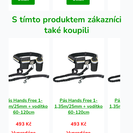
S tímto produktem zákazníci
také koupili
Pás Hands Free 1-
Pás Hands Free 1-
Pás Hand
1,35m/25mm + vodítko
1,35m/25mm + vodítko
1,35m/25m
60-120cm
60-120cm
60-
493 Kč
493 Kč
49