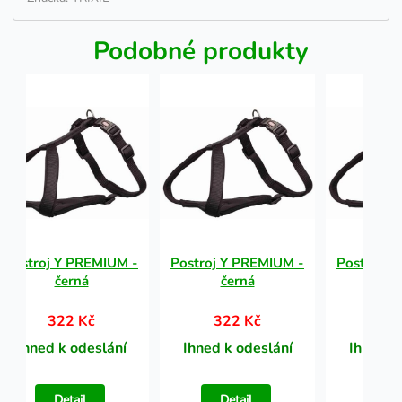
Podobné produkty
Postroj Y PREMIUM -
Postroj Y PREMIUM -
Postroj Y
černá
černá
če
322 Kč
322 Kč
32
Ihned k odeslání
Ihned k odeslání
Ihned k
Detail
Detail
Det