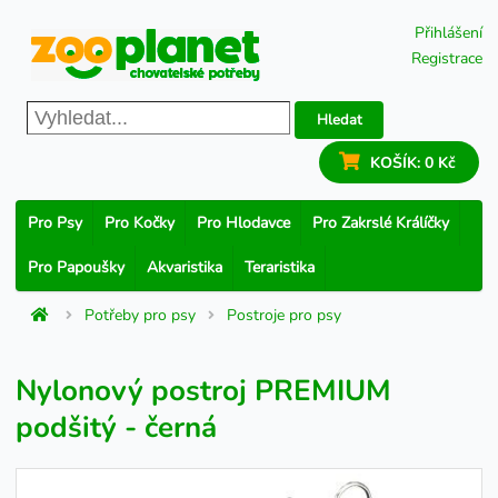
Přihlášení
Registrace
Hledat
KOŠÍK:
0 Kč
Pro Psy
Pro Kočky
Pro Hlodavce
Pro Zakrslé Králíčky
Pro Papoušky
Akvaristika
Teraristika
Potřeby pro psy
Postroje pro psy
Nylonový postroj PREMIUM
podšitý - černá