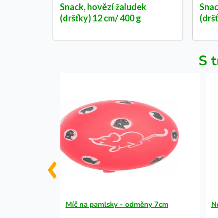
Snack, hovězí žaludek
Snac
(dršťky) 12 cm/ 400 g
(drš
S t
100g
Míč na pamlsky - odměny 7cm
N