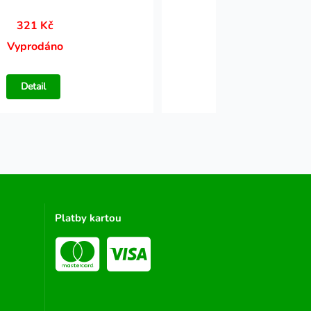
321 Kč
106 Kč
Vyprodáno
Vyprodáno
Detail
Detail
Platby kartou