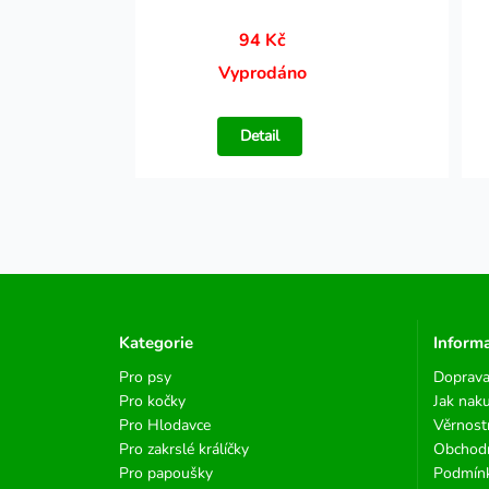
94 Kč
Vyprodáno
Detail
Kategorie
Inform
Pro psy
Doprava
Pro kočky
Jak nak
Pro Hlodavce
Věrnost
Pro zakrslé králíčky
Obchod
Pro papoušky
Podmínk