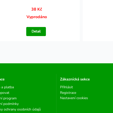
38 Kč
Vyprodáno
Detail
ace
Zákaznícká sekce
 a platba
Přihlásit
upovat
Registrace
Nastavení cookies
ní program
ní podmínky
y ochrany osobních údajů