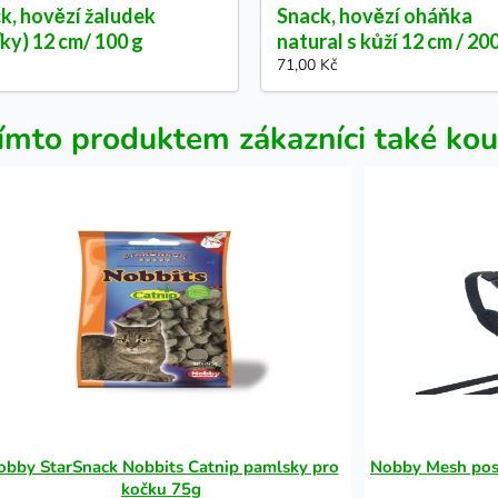
k, hovězí žaludek
Snack, hovězí oháňka
ťky) 12 cm/ 100 g
natural s kůží 12 cm / 20
71,00 Kč
ímto produktem zákazníci také kou
obby StarSnack Nobbits Catnip pamlsky pro
Nobby Mesh post
kočku 75g