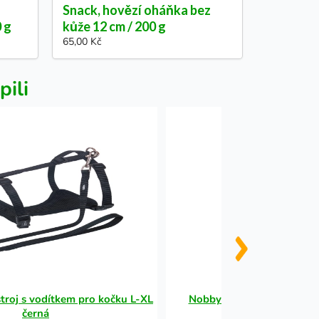
Snack, hovězí oháňka bez
0 g
kůže 12 cm / 200 g
65,00 Kč
pili
roj s vodítkem pro kočku L-XL
Nobby Maltózová pasta p
černá