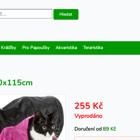
Hledat
 Králíčky
Pro Papoušky
Akvaristika
Teraristika
30x115cm
255 Kč
Vyprodáno
Doručení od
89 Kč