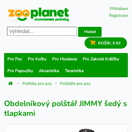
Přihlášení
Registrace
Hledat
KOŠÍK:
0 Kč
Pro Psy
Pro Kočky
Pro Hlodavce
Pro Zakrslé Králíčky
Pro Papoušky
Akvaristika
Teraristika
Potřeby pro psy
Polštáře pro psy
Obdelníkový polštář JIMMY šedý s
tlapkami