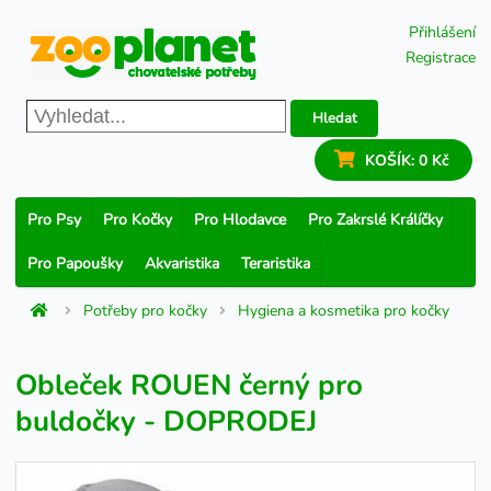
Přihlášení
Registrace
Hledat
KOŠÍK:
0 Kč
Pro Psy
Pro Kočky
Pro Hlodavce
Pro Zakrslé Králíčky
Pro Papoušky
Akvaristika
Teraristika
Potřeby pro kočky
Hygiena a kosmetika pro kočky
Obleček ROUEN černý pro
buldočky - DOPRODEJ