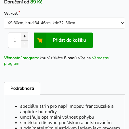
Doručení od
89 Kč
Velikost
+
Přidat do košíku
-
Věrnostní program:
koupí získáte
8 bodů
Více na
Věrnostní
program
Podrobnosti
speciální střih pro např. mopsy, francouzské a
anglické buldočky
umožňuje optimální volnost pohybu
s měkkou flísovou podšívkou a polstrováním
s odnímatelným elastickým laclem jako otvorem