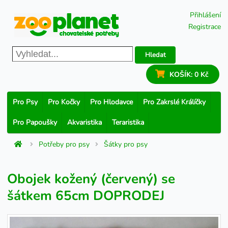
Přihlášení
Registrace
Hledat
KOŠÍK:
0 Kč
Pro Psy
Pro Kočky
Pro Hlodavce
Pro Zakrslé Králíčky
Pro Papoušky
Akvaristika
Teraristika
Potřeby pro psy
Šátky pro psy
Obojek kožený (červený) se
šátkem 65cm DOPRODEJ