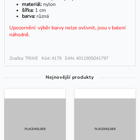
materiál:
nylon
šířka:
1 cm
barva:
různá
Upozornění: výběr barvy nelze ovlivnit, jsou v balení
náhodně.
Značka: TRIXIE
Kód: 4179
EAN: 4011905041797
Nejnovější produkty