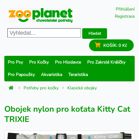
Přihlášení
Registrace
Hledat
KOŠÍK:
0 Kč
Pro Psy
Pro Kočky
Pro Hlodavce
Pro Zakrslé Králíčky
Pro Papoušky
Akvaristika
Teraristika
Potřeby pro kočky
Klasické obojky
Obojek nylon pro koťata Kitty Cat
TRIXIE