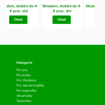
Skladem, dodání do 4-
Skladem, dodání do 4-
Skladem, d
6 prac. dní
6 prac. dní
6 pra
Detail
Detail
Det
Kategorie
Pro psy
Pro kočky
Pro Hlodavce
Pro zakrslé králíčky
Pro papoušky
Akvaristika
Teraristika