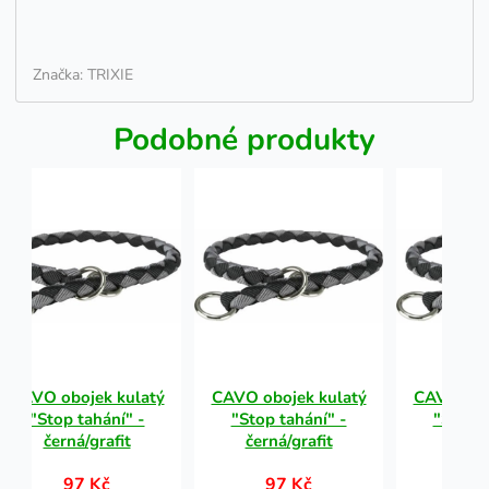
Značka: TRIXIE
Podobné produkty
CAVO obojek kulatý
CAVO obojek kulatý
CAVO obo
"Stop tahání" -
"Stop tahání" -
"Stop t
černá/grafit
černá/grafit
černá
97 Kč
97 Kč
97