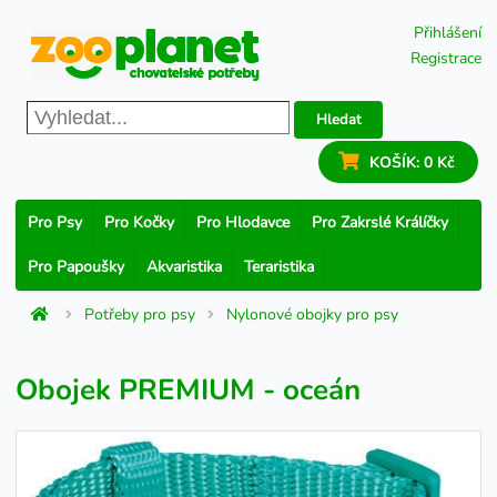
Přihlášení
Registrace
Hledat
KOŠÍK:
0 Kč
Pro Psy
Pro Kočky
Pro Hlodavce
Pro Zakrslé Králíčky
Pro Papoušky
Akvaristika
Teraristika
Potřeby pro psy
Nylonové obojky pro psy
Obojek PREMIUM - oceán