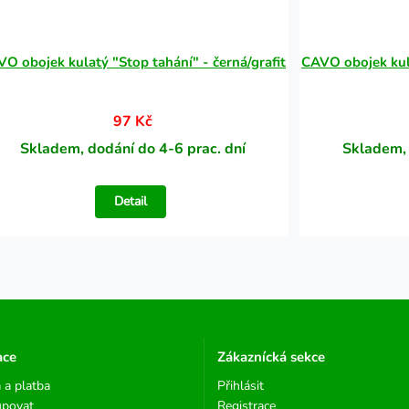
O obojek kulatý "Stop tahání" - černá/grafit
CAVO obojek kula
97 Kč
Skladem, dodání do 4-6 prac. dní
Skladem, 
Detail
ace
Zákaznícká sekce
 a platba
Přihlásit
upovat
Registrace