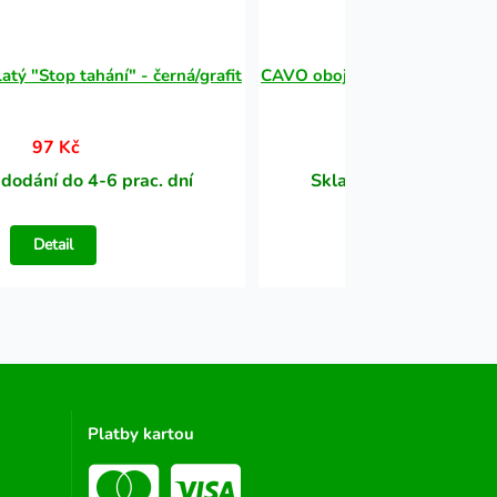
tý "Stop tahání" - černá/grafit
CAVO obojek kulatý "Stop tahá
97 Kč
97 Kč
dodání do 4-6 prac. dní
Skladem, dodání do 4-
Detail
Detail
Platby kartou