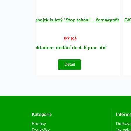
á/grafit
CAVO obojek kulatý "Stop tahání" - černá/grafit
CAV
97 Kč
ní
Skladem, dodání do 4-6 prac. dní
Detail
Kategorie
Inform
Pro psy
Doprava
Pro kočky
Jak nak