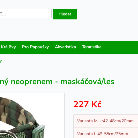
Hledat
 Králíčky
Pro Papoušky
Akvaristika
Teraristika
y
ný neoprenem - maskáčová/les
227 Kč
Varianta M-L:42-48cm/20mm
Varianta L:49-55cm/25mm