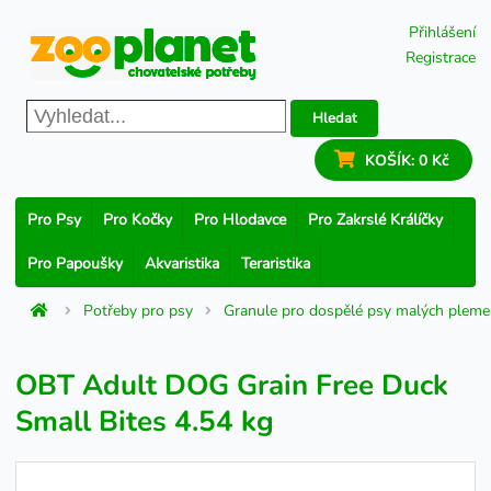
Přihlášení
Registrace
Hledat
KOŠÍK:
0 Kč
Pro Psy
Pro Kočky
Pro Hlodavce
Pro Zakrslé Králíčky
Pro Papoušky
Akvaristika
Teraristika
Potřeby pro psy
Granule pro dospělé psy malých plem
OBT Adult DOG Grain Free Duck
Small Bites 4.54 kg