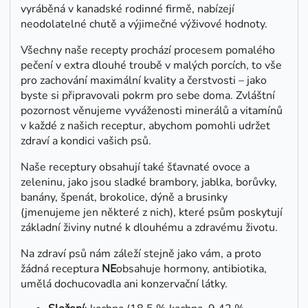
vyráběná v kanadské rodinné firmě, nabízejí
neodolatelné chutě a výjimečné výživové hodnoty.
Všechny naše recepty prochází procesem pomalého
pečení v extra dlouhé troubě v malých porcích, to vše
pro zachování maximální kvality a čerstvosti – jako
byste si připravovali pokrm pro sebe doma. Zvláštní
pozornost věnujeme vyváženosti minerálů a vitamínů
v každé z našich receptur, abychom pomohli udržet
zdraví a kondici vašich psů.
Naše receptury obsahují také šťavnaté ovoce a
zeleninu, jako jsou sladké brambory, jablka, borůvky,
banány, špenát, brokolice, dýně a brusinky
(jmenujeme jen některé z nich), které psům poskytují
základní živiny nutné k dlouhému a zdravému životu.
Na zdraví psů nám záleží stejně jako vám, a proto
žádná receptura
NE
obsahuje hormony, antibiotika,
umělá dochucovadla ani konzervační látky.