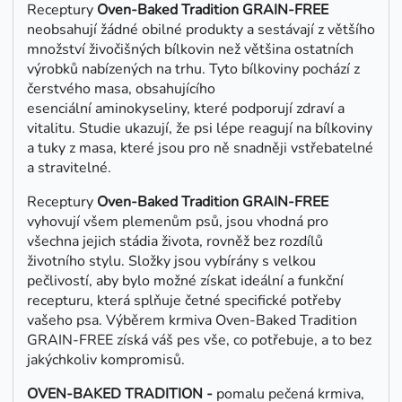
Receptury
Oven-Baked Tradition GRAIN-FREE
neobsahují žádné obilné produkty a sestávají z většího
množství živočišných bílkovin než většina ostatních
výrobků nabízených na trhu. Tyto bílkoviny pochází z
čerstvého masa, obsahujícího
esenciální aminokyseliny, které podporují zdraví a
vitalitu. Studie ukazují, že psi lépe reagují na bílkoviny
a tuky z masa, které jsou pro ně snadněji vstřebatelné
a stravitelné.
Receptury
Oven-Baked Tradition GRAIN-FREE
vyhovují všem plemenům psů, jsou vhodná pro
všechna jejich stádia života, rovněž bez rozdílů
životního stylu. Složky jsou vybírány s velkou
pečlivostí, aby bylo možné získat ideální a funkční
recepturu, která splňuje četné specifické potřeby
vašeho psa. Výběrem krmiva Oven-Baked Tradition
GRAIN-FREE získá váš pes vše, co potřebuje, a to bez
jakýchkoliv kompromisů.
OVEN-BAKED TRADITION -
pomalu pečená krmiva,