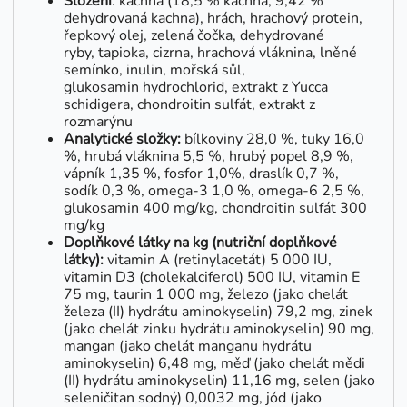
Složení
: kachna (18,5 % kachna, 9,42 %
dehydrovaná kachna), hrách, hrachový protein,
řepkový olej, zelená čočka, dehydrované
ryby, tapioka, cizrna, hrachová vláknina, lněné
semínko, inulin, mořská sůl,
glukosamin hydrochlorid, extrakt z Yucca
schidigera, chondroitin sulfát, extrakt z
rozmarýnu
Analytické složky:
bílkoviny 28,0 %, tuky 16,0
%, hrubá vláknina 5,5 %, hrubý popel 8,9 %,
vápník 1,35 %, fosfor 1,0%, draslík 0,7 %,
sodík 0,3 %, omega-3 1,0 %, omega-6 2,5 %,
glukosamin 400 mg/kg, chondroitin sulfát 300
mg/kg
Doplňkové látky na kg (nutriční doplňkové
látky):
vitamin A (retinylacetát) 5 000 IU,
vitamin D3 (cholekalciferol) 500 IU, vitamin E
75 mg, taurin 1 000 mg, železo (jako chelát
železa (II) hydrátu aminokyselin) 79,2 mg, zinek
(jako chelát zinku hydrátu aminokyselin) 90 mg,
mangan (jako chelát manganu hydrátu
aminokyselin) 6,48 mg, měď (jako chelát mědi
(II) hydrátu aminokyselin) 11,16 mg, selen (jako
seleničitan sodný) 0,0032 mg, jód (jako