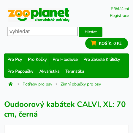
Přihlášení
Registrace
Hledat
KOŠÍK:
0 Kč
Pro Psy
Pro Kočky
Pro Hlodavce
Pro Zakrslé Králíčky
Pro Papoušky
Akvaristika
Teraristika
Potřeby pro psy
Zimní oblečky pro psy
Oudoorový kabátek CALVI, XL: 70
cm, černá