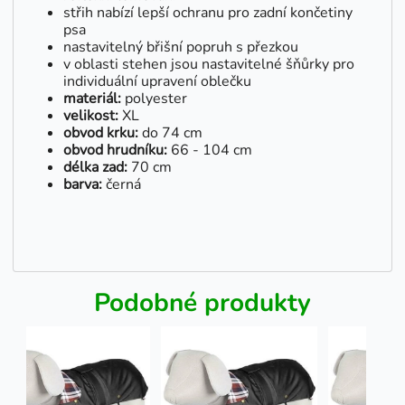
střih nabízí lepší ochranu pro zadní končetiny
psa
nastavitelný břišní popruh s přezkou
v oblasti stehen jsou nastavitelné šňůrky pro
individuální upravení oblečku
materiál:
polyester
velikost:
XL
obvod krku:
do 74 cm
obvod hrudníku:
66 - 104 cm
délka zad:
70 cm
barva:
černá
Podobné produkty