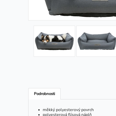
Podrobnosti
měkký polyesterový povrch
polyesterová flísová náplň