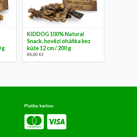
KIDDOG 100% Natural
Snack, hovězí oháňka bez
0 g
kůže 12 cm / 200 g
65,00 Kč
Platby kartou