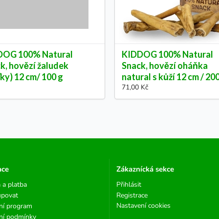
DOG 100% Natural
KIDDOG 100% Natural
k, hovězí žaludek
Snack, hovězí oháňka
ťky) 12 cm/ 100 g
natural s kůží 12 cm / 20
71,00 Kč
ace
Zákaznícká sekce
 a platba
Přihlásit
upovat
Registrace
Nastavení cookies
ní program
ní podmínky