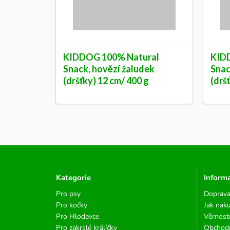
KIDDOG 100% Natural
KID
Snack, hovězí žaludek
Snac
(dršťky) 12 cm/ 400 g
(drš
Kategorie
Inform
Pro psy
Doprava
Pro kočky
Jak nak
Pro Hlodavce
Věrnost
Pro zakrslé králíčky
Obchod