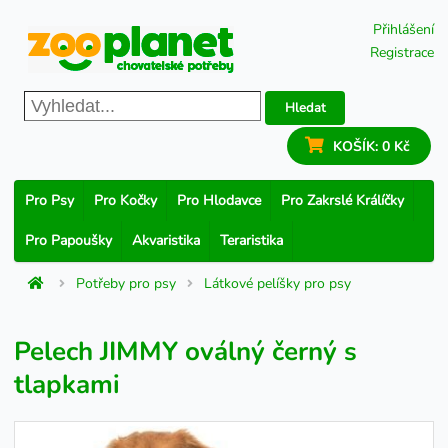
Přihlášení
Registrace
Hledat
KOŠÍK:
0 Kč
Pro Psy
Pro Kočky
Pro Hlodavce
Pro Zakrslé Králíčky
Pro Papoušky
Akvaristika
Teraristika
Potřeby pro psy
Látkové pelíšky pro psy
Pelech JIMMY oválný černý s
tlapkami