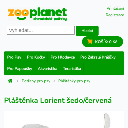
Přihlášení
Registrace
Hledat
KOŠÍK:
0 Kč
Pro Psy
Pro Kočky
Pro Hlodavce
Pro Zakrslé Králíčky
Pro Papoušky
Akvaristika
Teraristika
Potřeby pro psy
Pláštěnky pro psy
Pláštěnka Lorient šedo/červená