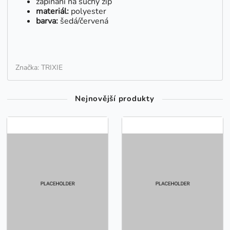
zapínání na suchý zip
materiál:
polyester
barva:
šedá/červená
Značka: TRIXIE
Nejnovější produkty