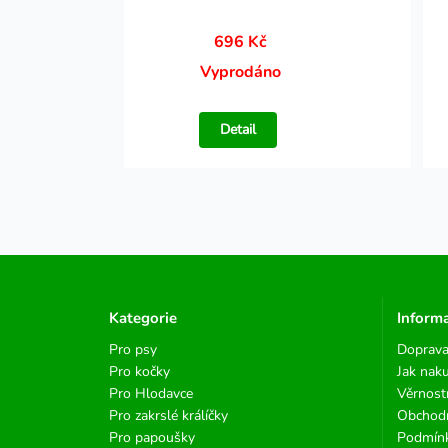
696 Kč
Vyprodáno
Detail
Kategorie
Inform
Pro psy
Doprava
Pro kočky
Jak nak
Pro Hlodavce
Věrnost
Pro zakrslé králíčky
Obchod
Pro papoušky
Podmínk