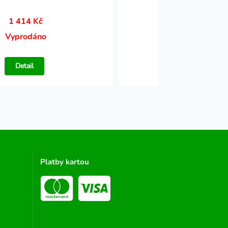
1 414 Kč
66 Kč
Vyprodáno
Vyprodáno
Detail
Detail
Platby kartou