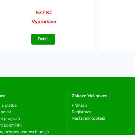
527 Kč
Vyprodáno
Detail
ace
Zákaznícká sekce
 a platba
Přihlásit
upovat
Registrace
Nastavení cookies
ní program
ní podmínky
y ochrany osobních údajů