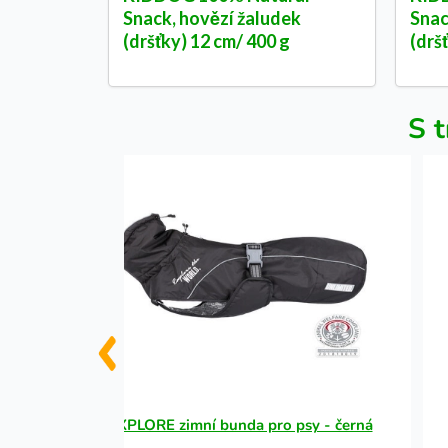
Snack, hovězí žaludek
Snac
(dršťky) 12 cm/ 400 g
(drš
S t
REE
EXPLORE zimní bunda pro psy - černá