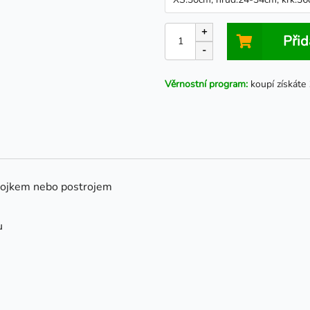
+
Přid
-
Věrnostní program:
koupí získáte
obojkem nebo postrojem
u