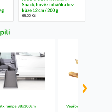
Snack, hovězí oháňka bez
0 g
kůže 12 cm / 200 g
65,00 Kč
pili
lk rampa 38x100cm
Vepřová chrupavka z lopat