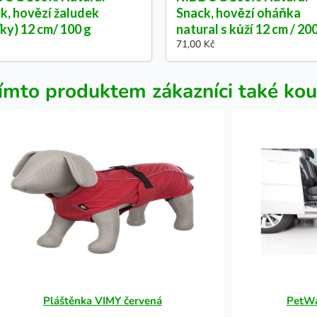
k, hovězí žaludek
Snack, hovězí oháňka
ťky) 12 cm/ 100 g
natural s kůží 12 cm / 20
71,00 Kč
ímto produktem zákazníci také kou
Pláštěnka VIMY červená
PetWa