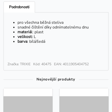
Podrobnosti
pro všechna běžná steliva
snadné čištění díky odnímatelnému dnu
materiá
l: plast
velikost:
L
barva
: bílá/šedá
Značka: TRIXIE
Kód: 40475
EAN: 4011905404752
Nejnovější produkty