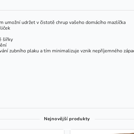
ám umožní udržet v čistotě chrup vašeho domácího mazlíčka
liček
é šířky
tění
vání zubního plaku a tím minimalizuje vznik nepříjemného zápa
Nejnovější produkty