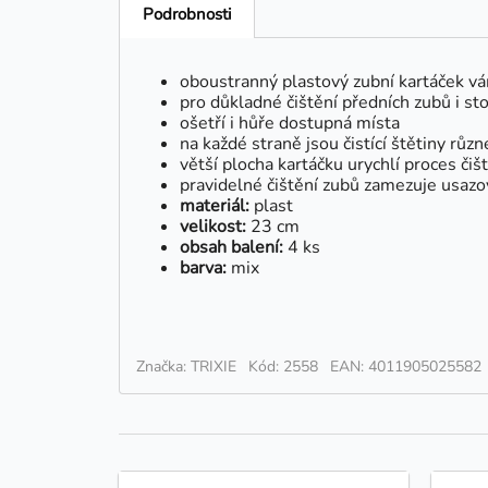
Podrobnosti
oboustranný plastový zubní kartáček v
pro důkladné čištění předních zubů i sto
ošetří i hůře dostupná místa
na každé straně jsou čistící štětiny různ
větší plocha kartáčku urychlí proces čiš
pravidelné čištění zubů zamezuje usazo
materiál:
plast
velikost:
23 cm
obsah balení:
4 ks
barva:
mix
Značka: TRIXIE
Kód: 2558
EAN: 4011905025582