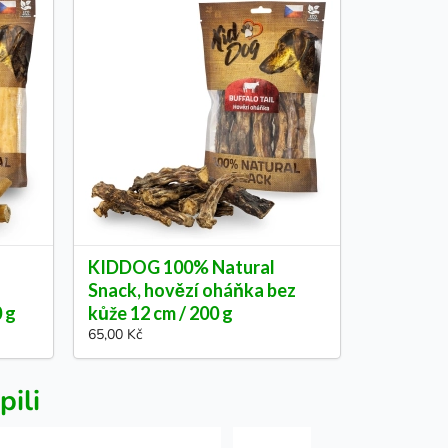
KIDDOG 100% Natural
Snack, hovězí oháňka bez
0 g
kůže 12 cm / 200 g
65,00 Kč
pili