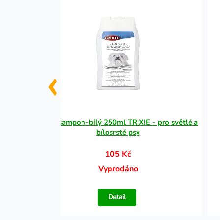
o 5kg
Color šampon-bílý 250ml TRIXIE - pro světlé a
bílosrsté psy
105 Kč
Vyprodáno
Detail