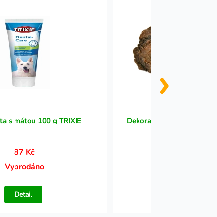
ta s mátou 100 g TRIXIE
Dekorace stromová kůra - 
87 Kč
179 Kč
Vyprodáno
Vyprodáno
Detail
Detail