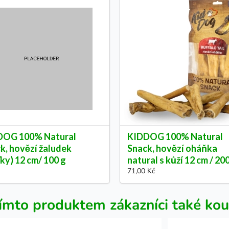
DOG 100% Natural
KIDDOG 100% Natural
k, hovězí žaludek
Snack, hovězí oháňka
ťky) 12 cm/ 100 g
natural s kůží 12 cm / 20
71,00 Kč
ímto produktem zákazníci také kou