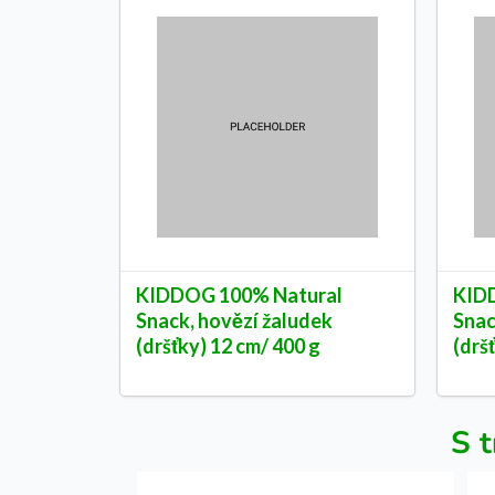
KIDDOG 100% Natural
KID
Snack, hovězí žaludek
Snac
(dršťky) 12 cm/ 400 g
(drš
S t