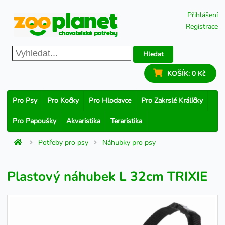
Přihlášení
Registrace
Hledat
KOŠÍK:
0 Kč
Pro Psy
Pro Kočky
Pro Hlodavce
Pro Zakrslé Králíčky
Pro Papoušky
Akvaristika
Teraristika
Potřeby pro psy
Náhubky pro psy
Plastový náhubek L 32cm TRIXIE