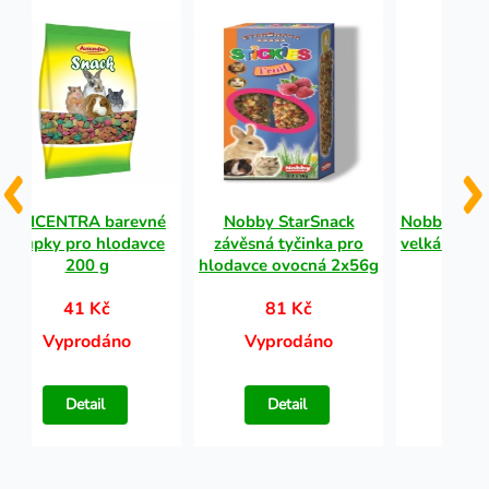
AVICENTRA barevné
Nobby StarSnack
Nobby řetí
křupky pro hlodavce
závěsná tyčinka pro
velká oka 
200 g
hlodavce ovocná 2x56g
3
41 Kč
81 Kč
89
Vyprodáno
Vyprodáno
Vypr
Detail
Detail
Det