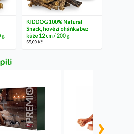
KIDDOG 100% Natural
Snack, hovězí oháňka bez
0 g
kůže 12 cm / 200 g
65,00 Kč
pili