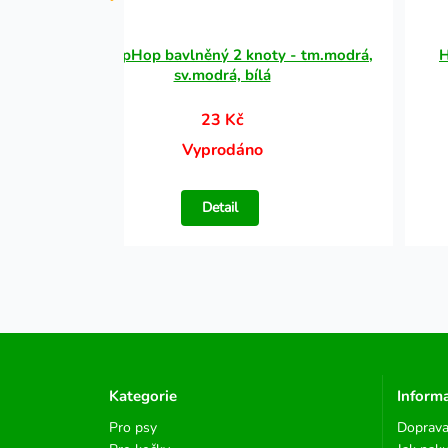
x40cm
Uzel HipHop bavlněný 2 knoty - tm.modrá,
H
sv.modrá, bílá
23 Kč
Vyprodáno
Detail
Kategorie
Inform
Pro psy
Doprava