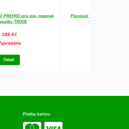
ář PREMIO pro psy, masové
Plovoucí tréninkový Aport n
houtky TRIXIE
vanilkou 9cm HipH
186 Kč
168 Kč
Vyprodáno
Vyprodáno
Detail
Detail
Platby kartou