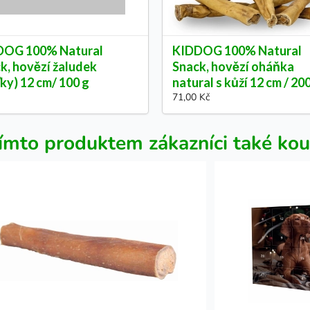
DOG 100% Natural
KIDDOG 100% Natural
k, hovězí žaludek
Snack, hovězí oháňka
ťky) 12 cm/ 100 g
natural s kůží 12 cm / 20
71,00 Kč
ímto produktem zákazníci také kou