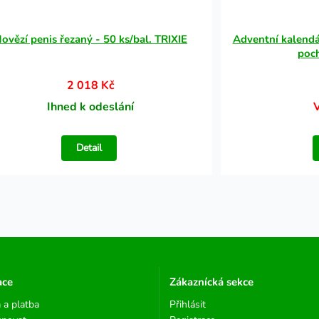
ovězí penis řezaný - 50 ks/bal. TRIXIE
Adventní kalend
poc
2 018 Kč
Ihned k odeslání
Detail
ace
Zákaznícká sekce
 a platba
Přihlásit