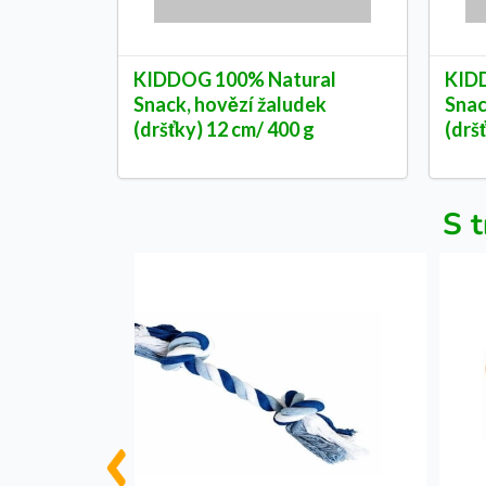
KIDDOG 100% Natural
KID
Snack, hovězí žaludek
Snac
(dršťky) 12 cm/ 400 g
(drš
S t