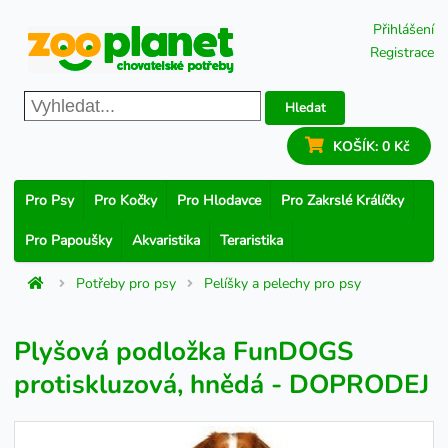
Přihlášení
Registrace
Hledat
KOŠÍK:
0 Kč
Pro Psy
Pro Kočky
Pro Hlodavce
Pro Zakrslé Králíčky
Pro Papoušky
Akvaristika
Teraristika
Potřeby pro psy
Pelíšky a pelechy pro psy
Plyšová podložka FunDOGS
protiskluzová, hnědá - DOPRODEJ