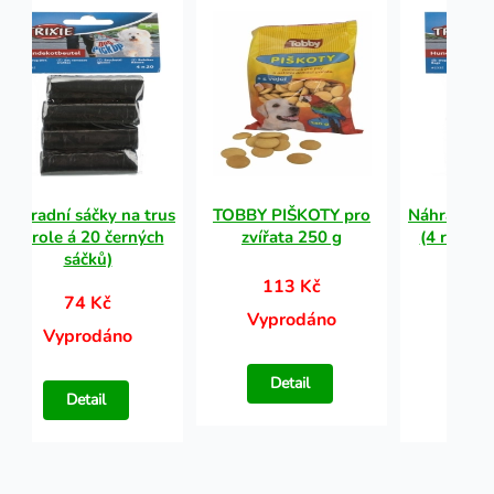
Náhradní sáčky na trus
TOBBY PIŠKOTY pro
Náhradní s
(4 role á 20 černých
zvířata 250 g
(4 role á
sáčků)
sá
113 Kč
74 Kč
74
Vyprodáno
Vyprodáno
Vypr
Detail
Detail
Det