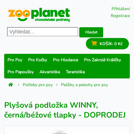
Přihlášení
Registrace
Hledat
KOŠÍK:
0 Kč
Pro Psy
Pro Kočky
Pro Hlodavce
Pro Zakrslé Králíčky
Pro Papoušky
Akvaristika
Teraristika
Potřeby pro psy
Pelíšky a pelechy pro psy
Plyšová podložka WINNY,
černá/béžové tlapky - DOPRODEJ