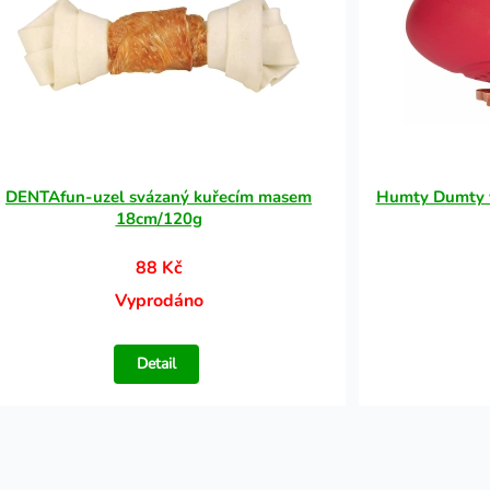
DENTAfun-uzel svázaný kuřecím masem
Humty Dumty v
18cm/120g
88 Kč
Vyprodáno
Detail