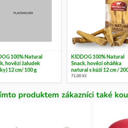
DOG 100% Natural
KIDDOG 100% Natural
k, hovězí žaludek
Snack, hovězí oháňka
ťky) 12 cm/ 100 g
natural s kůží 12 cm / 20
71,00 Kč
ímto produktem zákazníci také kou