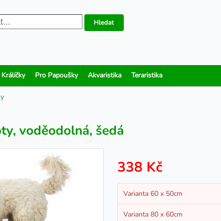
Hledat
 Králíčky
Pro Papoušky
Akvaristika
Teraristika
sy
oty, voděodolná, šedá
338 Kč
Varianta 60 x 50cm
Varianta 80 x 60cm