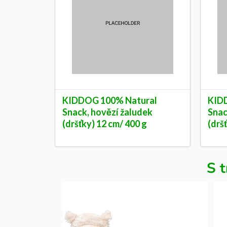
KIDDOG 100% Natural
KID
Snack, hovězí žaludek
Snac
(dršťky) 12 cm/ 400 g
(drš
S t