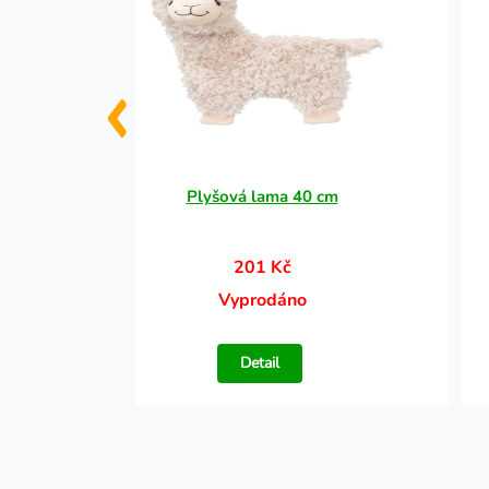
g
Plyšová lama 40 cm
201 Kč
Vyprodáno
Detail