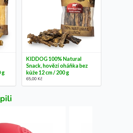
KIDDOG 100% Natural
Snack, hovězí oháňka bez
0 g
kůže 12 cm / 200 g
65,00 Kč
pili