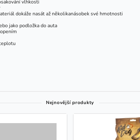
sakování vlhkosti
y
ateriál dokáže nasát až několikanásobek své hmotnosti
nebo jako podložka do auta
topením
teplotu
Nejnovější produkty