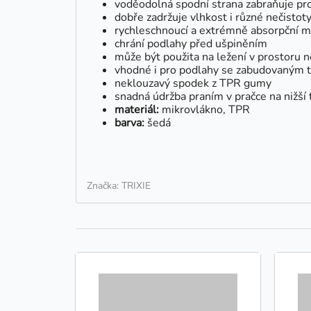
voděodolná spodní strana zabraňuje pro
dobře zadržuje vlhkost i různé nečistot
rychleschnoucí a extrémně absorpční m
chrání podlahy před ušpiněním
může být použita na ležení v prostoru 
vhodné i pro podlahy se zabudovaným 
neklouzavý spodek z TPR gumy
snadná údržba praním v pračce na nižší 
materiál:
mikrovlákno, TPR
barva:
šedá
Značka: TRIXIE