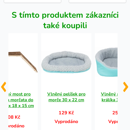
S tímto produktem zákazníci
také koupili
evěný most pro
Vlněný pelíšek pro
Vlněný pelíše
líky a morčata do
morče 30 x 22 cm
králíka 35 x 
í 63 x 18 x 15 cm
129 Kč
255 Kč
208 Kč
Vyprodáno
Vyprodán
Vyprodáno