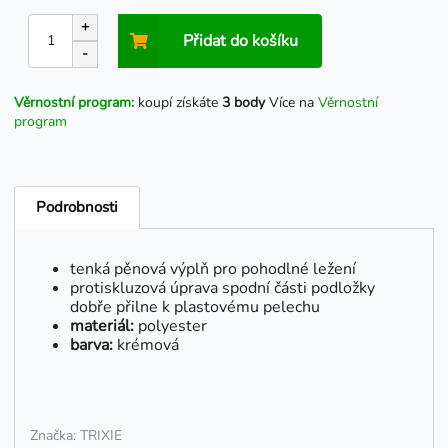
+
Přidat do košíku
-
Věrnostní program:
koupí získáte
3 body
Více na
Věrnostní
program
Podrobnosti
tenká pěnová výplň pro pohodlné ležení
protiskluzová úprava spodní části podložky
dobře přilne k plastovému pelechu
materiál:
polyester
barva:
krémová
Značka: TRIXIE