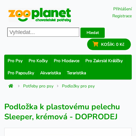
Přihlášení
Registrace
Hledat
KOŠÍK:
0 Kč
Pro Psy
Pro Kočky
Pro Hlodavce
Pro Zakrslé Králíčky
Pro Papoušky
Akvaristika
Teraristika
Potřeby pro psy
Podložky pro psy
Podložka k plastovému pelechu
Sleeper, krémová - DOPRODEJ