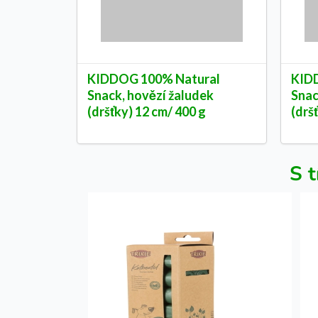
KIDDOG 100% Natural
KID
Snack, hovězí žaludek
Snac
(dršťky) 12 cm/ 400 g
(drš
S t