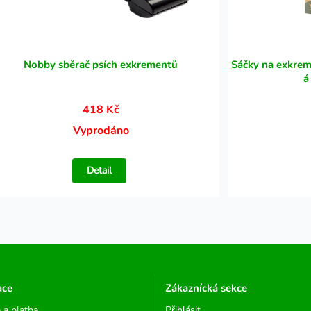
Nobby sběrač psích exkrementů
Sáčky na exkrem
á
418 Kč
Vyprodáno
Detail
ace
Zákaznícká sekce
 a platba
Přihlásit