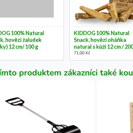
DOG 100% Natural
KIDDOG 100% Natural
k, hovězí žaludek
Snack, hovězí oháňka
ťky) 12 cm/ 100 g
natural s kůží 12 cm / 20
71,00 Kč
ímto produktem zákazníci také kou