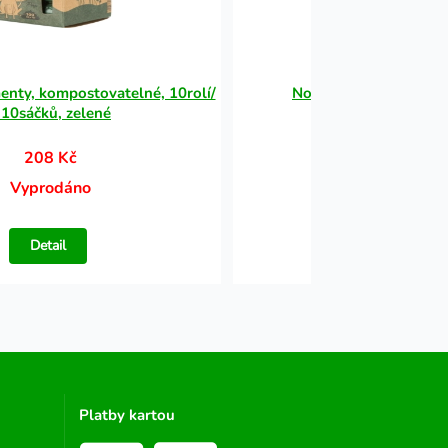
enty, kompostovatelné, 10rolí/
Nobby sběrač psích e
 10sáčků, zelené
208 Kč
418 Kč
Vyprodáno
Vyprodáno
Detail
Detail
Platby kartou