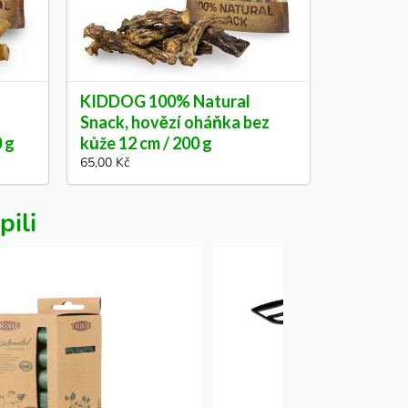
KIDDOG 100% Natural
Snack, hovězí oháňka bez
0 g
kůže 12 cm / 200 g
65,00 Kč
pili