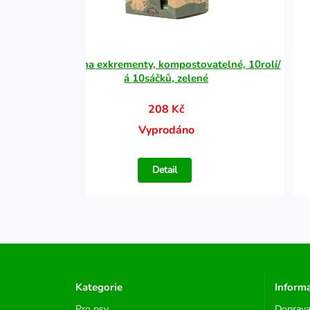
Sáčky na exkrementy, kompostovatelné, 10rolí/
á 10sáčků, zelené
208 Kč
Vyprodáno
Detail
Kategorie
Inform
Pro psy
Doprava