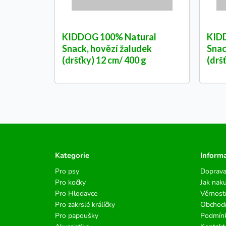
KIDDOG 100% Natural
KID
Snack, hovězí žaludek
Snac
(dršťky) 12 cm/ 400 g
(drš
Kategorie
Inform
Pro psy
Doprava
Pro kočky
Jak nak
Pro Hlodavce
Věrnost
Pro zakrslé králíčky
Obchod
Pro papoušky
Podmínk