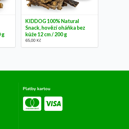
KIDDOG 100% Natural
Snack, hovězí oháňka bez
0 g
kůže 12 cm / 200 g
65,00 Kč
Platby kartou