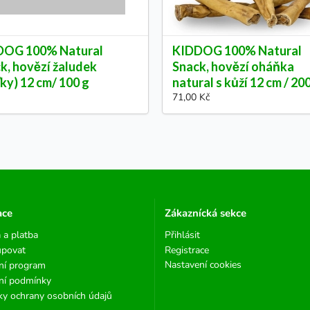
DOG 100% Natural
KIDDOG 100% Natural
k, hovězí žaludek
Snack, hovězí oháňka
ťky) 12 cm/ 100 g
natural s kůží 12 cm / 20
71,00 Kč
ace
Zákaznícká sekce
 a platba
Přihlásit
upovat
Registrace
Nastavení cookies
ní program
ní podmínky
y ochrany osobních údajů