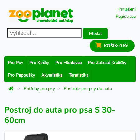
Přihlášení
Registrace
Hledat
KOŠÍK:
0 Kč
Pro Psy
Pro Kočky
Pro Hlodavce
Pro Zakrslé Králíčky
Pro Papoušky
Akvaristika
Teraristika
Potřeby pro psy
Postroje pro psy do auta
Postroj do auta pro psa S 30-
60cm